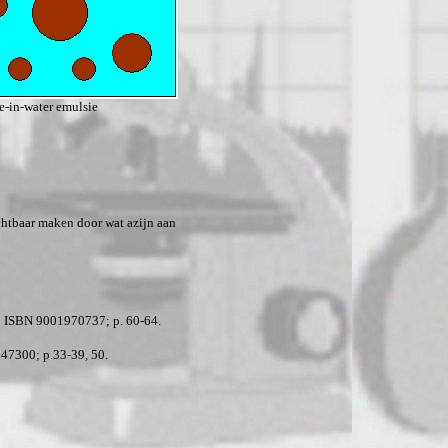
e-in-water emulsie
ichtbaar maken door wat azijn aan
4; ISBN 9001970737; p. 60-64.
47300; p.33-39, 50.