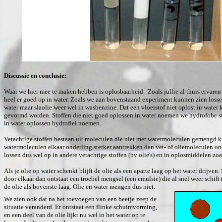
Discussie en conclusie:
Waar we hier mee te maken hebben is oplosbaarheid. Zoals jullie al thuis ervare
heel er goed op in water. Zoals we aan bovenstaand experiment kunnen zien losse
water maar slaolie weer wel in wasbenzine. Dat een vloeistof niet oplost in water
gevormd worden. Stoffen die niet goed oplossen in water noemen we hydrofobe sto
in water oplossen hydrofiel noemen.
Vetachtige stoffen bestaan uit moleculen die niet met watermoleculen gemengd 
watermoleculen elkaar onderling sterker aantrekken dan vet- of oliemoleculen on
lossen dus wel op in andere vetachtige stoffen (bv olie's) en in oplosmiddelen zoa
Als je olie op water schenkt blijft de olie als een aparte laag op het water drijven
door elkaar dan ontstaat een troebel mengsel (een emulsie) die al snel weer schift
de olie als bovenste laag. Olie en water mengen dus niet.
We zien ook dat na het toevoegen van een beetje zeep de
situatie veranderd. Er ontstaat een flinke schuimvorming,
en een deel van de olie lijkt nu wel in het water op te