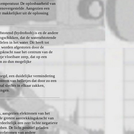
 temperatuur. De oplosbaarheid van
egenovergestelde. Aangezien een
e makkelijker uit de oplossing
fstotend (hydrofoob) is en de andere
angschikken, dat de waterafstotende
len in het water. Dit heeft tot
n worden afgestoten door de
skracht naar het centrum van de
je vloeibare zeep, dat op een
en zo dun mogelijke
oegd, een duidelijke vermindering
steem van belletjes dat door zo een
l slechts in elkaar zakken,
lingen.
, aangezien elektronen van het
de grotere aantrekkingskracht van
eeltelijk een zeer lichte negatieve
bben. De licht positief geladen
stofatomen van andere