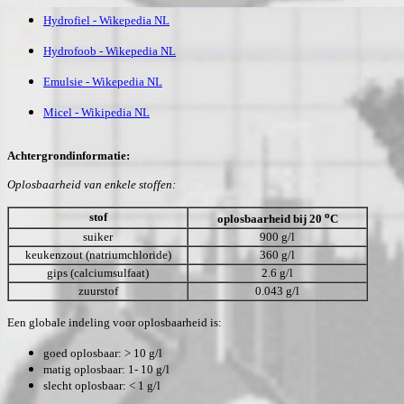
Hydrofiel - Wikepedia NL
Hydrofoob - Wikepedia NL
Emulsie - Wikepedia NL
Micel - Wikipedia NL
Achtergrondinformatie:
Oplosbaarheid van enkele stoffen:
o
stof
oplosbaarheid bij 20
C
suiker
900 g/l
keukenzout (natriumchloride)
360 g/l
gips (calciumsulfaat)
2.6 g/l
zuurstof
0.043 g/l
Een globale indeling voor oplosbaarheid is:
goed oplosbaar: > 10 g/l
matig oplosbaar: 1- 10 g/l
slecht oplosbaar: < 1 g/l