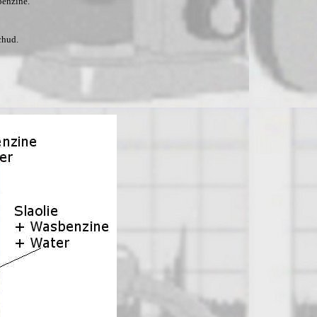
benzine.
.
schud.