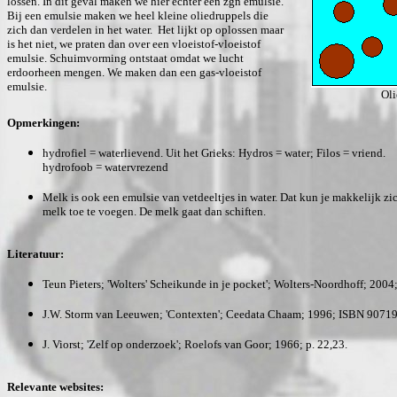
lossen. In dit geval maken we hier echter een zgn emulsie.
Bij een emulsie maken we heel kleine oliedruppels die
zich dan verdelen in het water. Het lijkt op oplossen maar
is het niet, we praten dan over een vloeistof-vloeistof
emulsie. Schuimvorming ontstaat omdat we lucht
erdoorheen mengen. We maken dan een gas-vloeistof
emulsie.
Oli
Opmerkingen:
hydrofiel = waterlievend. Uit het Grieks: Hydros = water; Filos = vriend.
hydrofoob = watervrezend
Melk is ook een emulsie van vetdeeltjes in water. Dat kun je makkelijk z
melk toe te voegen. De melk gaat dan schiften.
Literatuur:
Teun Pieters; 'Wolters' Scheikunde in je pocket'; Wolters-Noordhoff; 200
J.W. Storm van Leeuwen; 'Contexten'; Ceedata Chaam; 1996; ISBN 90719
J. Viorst; 'Zelf op onderzoek'; Roelofs van Goor; 1966; p. 22,23.
Relevante websites: