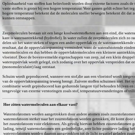
Oplosbaarheid van stoffen kan beïnvloedt worden door externe factoren zoals de
vaste stoffen is groter bij een hogere temperatuur. Voor gassen geldt echter het t
hogere temperatuur betekent dat de moleculen sneller bewegen betekent dit dat z
kunnen ontsnappen.
Zeepmoleculen bestaan uit een lange koolwaterstofketen aan een eind, die watera
kant is wateraantrekkend (hydrofiel). In water zullen de zeepmoleculen zich zo r
delen uit het water steken of tegen een ander oppervlak en de wateraantrekkende de
resultaat, dat de oppervlaktespanning vermindert, want de waterafstotende einde
watermoleculen en dus hebben de oppervlaktemoleculen een kleinere aantrekking
vloeistof. Door de bovenvermelde eigenschappen van zeep, zal een klein druppelt
wateroppervlak wordt gelegd, zich zodanig over het oppervlak verspreiden dat e
(monomoleculaire) laag ontstaat.
Schuim wordt geproduceerd, wanneer een stof,die aan een vloeistof wordt toegev
van de oppervlaktespanning teweeg brengt. Zuivere stoffen schuimen niet. Het sy
combinatie wordt geproduceerd kan gedurende langere tijd behouden blijven en za
tengevolge van externe verstoringen zoals stof, temperatuurveranderingen of tril
Hoe zitten watermoleculen aan elkaar vast?
Waterstofatomen worden aangetrokken door andere atomen zoals zuurstofatomen
waterstofatoom sterker naar het zuurstofatoom worden getrokken, dit komt door 
het zuurstofatoom voor elektronen. Als gevolg hiervan hebben zuurstofatomen ged
lading, terwijl waterstofatomen een gedeeltelijke, zeer lichte positieve lading he
waterstofatomen worden daarom aangetrokken tot de licht negatief geladen zuur