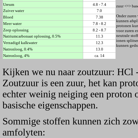
Ureum
4.8 - 7.4
zuur <=> bas
Zuiver water
7.0
Onder zuren 
Bloed
7.38
kunnen afspli
Meer water
7.8 - 8.2
protonen ku
Zeep oplossing
8.2 - 8.7
voor zuren en
neutrale stof
Natriumcarbonaat oplossing, 0.5%
11.3
ionen splitse
Verzadigd kalkwater
12.3
kunnen gedr
Natronloog, 0.4%
13.0
Natronloog, 4%
ca. 14
Kijken we nu naar zoutzuur: HCl 
Zoutzuur is een zuur, het kan prot
echter weinig neiging een proton 
basische eigenschappen.
Sommige stoffen kunnen zich zowe
amfolyten: