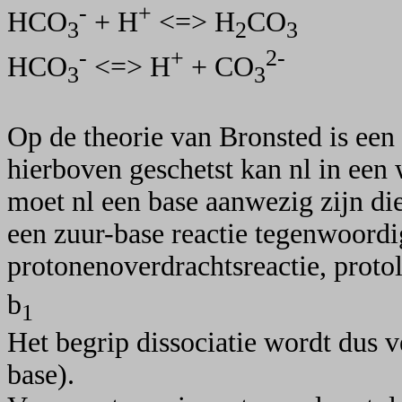
-
+
HCO
+ H
<=> H
CO
3
2
3
-
+
2-
HCO
<=> H
+ CO
3
3
Op de theorie van Bronsted is een
hierboven geschetst kan nl in een 
moet nl een base aanwezig zijn d
een zuur-base reactie tegenwoordi
protonenoverdrachtsreactie, proto
b
1
Het begrip dissociatie wordt dus v
base).