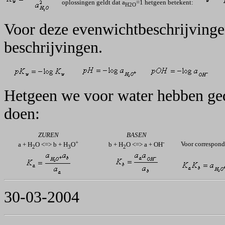
oplossingen geldt dat a
=1 hetgeen betekent:
H2O
Voor deze evenwichtbeschrijvinge
beschrijvingen.
Hetgeen we voor water hebben ge
doen:
ZUREN
BASEN
+
-
Voor correspond
a + H
O <=> b + H
O
b + H
O <=> a + OH
2
3
2
30-03-2004