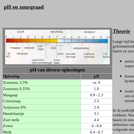
pH en zuurgraad
Theorie
Lange tijd h
geformuleerd
basen en zou
zuren
water
pH van diverse oplossingen
Oplossing
pH
basen
hydro
Zoutzuur, 3.5%
ca. 0
Zoutzuur, 0.35%
1.0
zoute
Maagsap
0.9 - 2.3
een o
zuurr
Citroensap
2.3
Azijnzuur, 6%
2.4
In de praktij
Handelsazijn
3.1
voldoen. Voor
Zure melk
4.4
basen en zou
definities va
Zweet
4 - 6.8
volgende rea
Melk
6.4 - 6.7