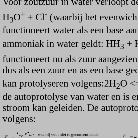
Voor zoutzuur in water verloopt d
+
-
H
O
+ Cl
(waarbij het evenwicht 
3
functioneert water als een base a
ammoniak in water geldt: HH
+ 
3
functioneert nu als zuur aangezien 
dus als een zuur en as een base ged
kan protolyseren volgens:2H
O <
2
de autoprotolyse van water en is e
stroom kan geleiden. De autoprot
volgens:
waarbij voor niet te geconcentreerde