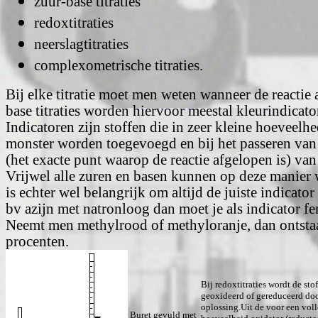
zuur-base titraties
redoxtitraties
neerslagtitraties
complexometrische titraties.
Bij elke titratie moet men weten wanneer de reactie 
base titraties worden hiervoor meestal kleurindicato
Indicatoren zijn stoffen die in zeer kleine hoeveelhe
monster worden toegevoegd en bij het passeren van
(het exacte punt waarop de reactie afgelopen is) van
Vrijwel alle zuren en basen kunnen op deze manier 
is echter wel belangrijk om altijd de juiste indicator
bv azijn met natronloog dan moet je als indicator fe
Neemt men methylrood of methyloranje, dan ontstaa
procenten.
Bij redoxtitraties wordt de st
geoxideerd of gereduceerd doo
oplossing.Uit de voor een vol
Buret gevuld met