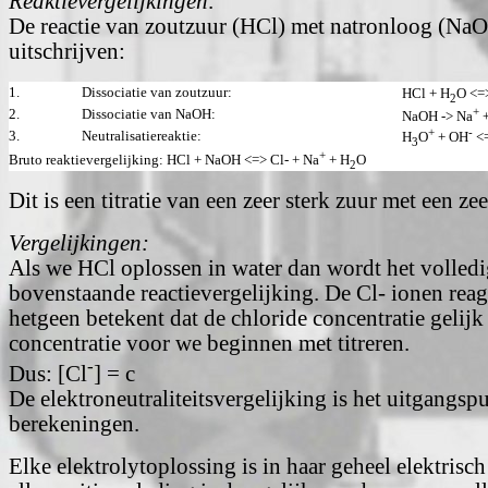
Reaktievergelijkingen:
De reactie van zoutzuur (HCl) met natronloog (Na
uitschrijven:
1.
Dissociatie van zoutzuur:
HCl + H
O <=
2
+
2.
Dissociatie van NaOH:
NaOH -> Na
+
+
-
3.
Neutralisatiereaktie:
H
O
+ OH
<
3
+
Bruto reaktievergelijking: HCl + NaOH <=> Cl- + Na
+ H
O
2
Dit is een titratie van een zeer sterk zuur met een zee
Vergelijkingen:
Als we HCl oplossen in water dan wordt het volledi
bovenstaande reactievergelijking. De Cl- ionen reag
hetgeen betekent dat de chloride concentratie gelijk
concentratie voor we beginnen met titreren.
-
Dus: [Cl
] = c
De elektroneutraliteitsvergelijking is het uitgangsp
berekeningen.
Elke elektrolytoplossing is in haar geheel elektrisc