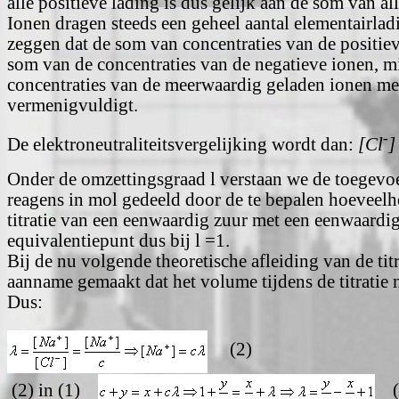
alle positieve lading is dus gelijk aan de som van al
Ionen dragen steeds een geheel aantal elementairl
zeggen dat de som van concentraties van de positiev
som van de concentraties van de negatieve ionen, m
concentraties van de meerwaardig geladen ionen met 
vermenigvuldigt.
-
De elektroneutraliteitsvergelijking wordt dan:
[Cl
]
Onder de omzettingsgraad
l
verstaan we de toegevo
reagens in mol gedeeld door de te bepalen hoeveelhe
titratie van een eenwaardig zuur met een eenwaardige
equivalentiepunt dus bij
l
=1.
Bij de nu volgende theoretische afleiding van de tit
aanname gemaakt dat het volume tijdens de titratie n
Dus:
(2)
(2) in (1)