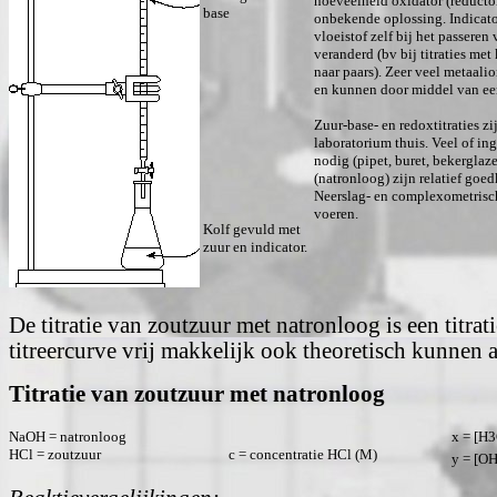
hoeveelheid oxidator (reductor
base
onbekende oplossing. Indicato
vloeistof zelf bij het passeren
veranderd (bv bij titraties m
naar paars). Zeer veel metaali
en kunnen door middel van een
Zuur-base- en redoxtitraties z
laboratorium thuis. Veel of in
nodig (pipet, buret, bekergla
(natronloog) zijn relatief goe
Neerslag- en complexometrische 
voeren.
Kolf gevuld met
zuur en indicator.
De titratie van zoutzuur met natronloog is een titra
titreercurve vrij makkelijk ook theoretisch kunnen a
Titratie
van zoutzuur met natronloog
NaOH = natronloog
x = [H
HCl = zoutzuur
c = concentratie HCl (M)
y = [O