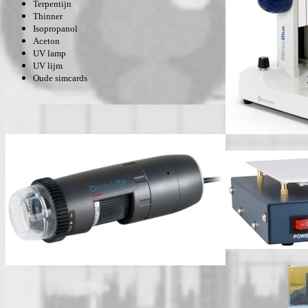
Terpentijn
Thinner
Isopropanol
Aceton
UV lamp
UV lijm
Oude simcards